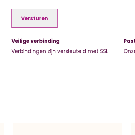
s
C
H
Versturen
A
Veilige verbinding
Past
Verbindingen zijn versleuteld met SSL
Onze