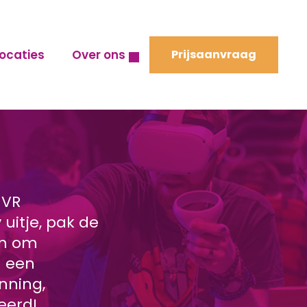
ocaties
Over ons
Prijsaanvraag
 VR
 uitje, pak de
en om
n een
nning,
eerd!