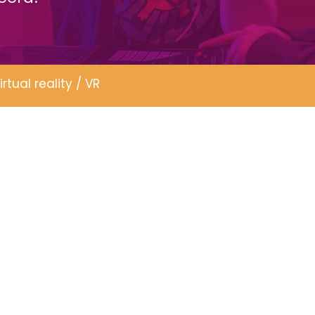
irtual reality / VR
0+ Google beoordelingen, 4,8 op 5 sterren