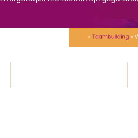
»
Teambuilding
»
V
Vanaf 15 tot 2.500+ personen
45