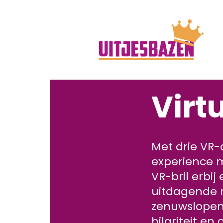
Virtu
Met drie VR-
experience mo
VR-bril erbi
uitdagende m
zenuwslopend
hilariteit e