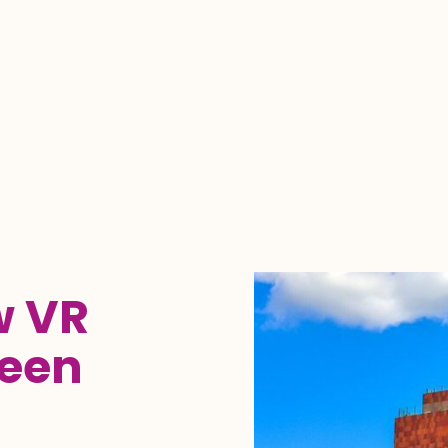
w VR
 een