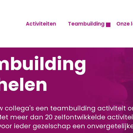
Activiteiten
Teambuilding
Onze l
mbuilding
helen
w collega's een teambuilding activiteit o
t meer dan 20 zelfontwikkelde activitei
voor ieder gezelschap een onvergetelijk