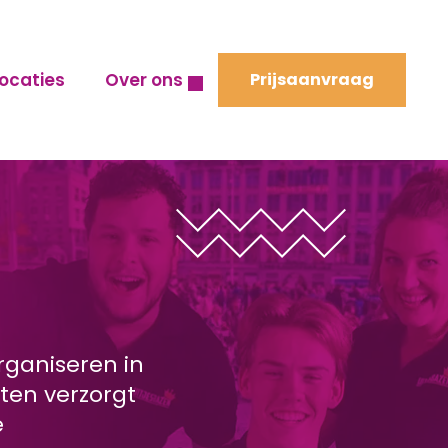
ocaties
Over ons
Prijsaanvraag
rganiseren in
ten verzorgt
e