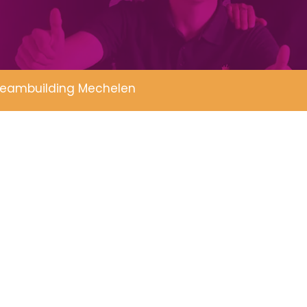
eambuilding Mechelen
0+ Google beoordelingen, 4,8 op 5 sterren