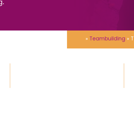
g.
»
Teambuilding
»
T
Vanaf 5 tot 2.500+ personen
45