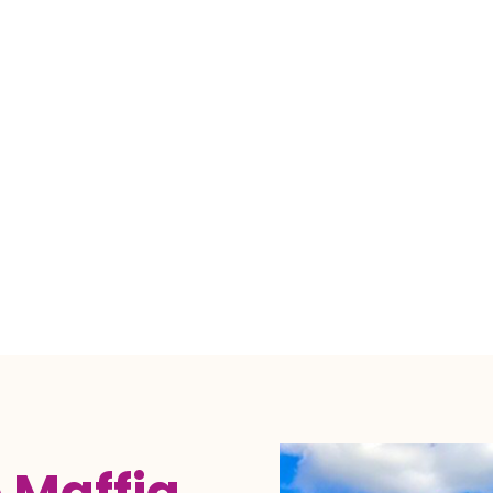
volgen elkaar in rap
en rol aan: de leider, de
 op, de klok tikt
n te werken en het hoofd
 de Italiaanse maffia.
eld te vinden? Dan gaat
g en de felbegeerde