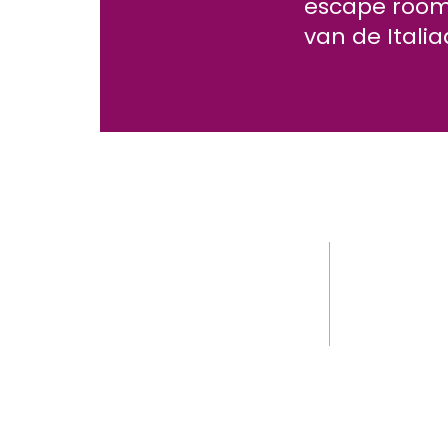
escape room 
van de Itali
gewenste locatie
pers
Te boeken op elke
Vanaf 15 t