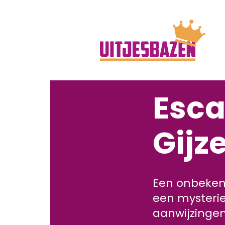
Esca
Gijz
Een onbeken
een mysterie
aanwijzingen