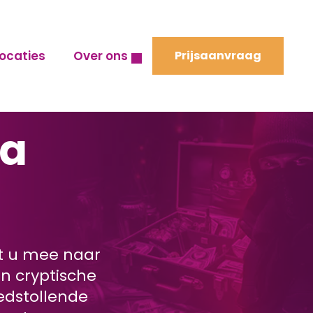
ocaties
Over ons
Prijsaanvraag
ia
t u mee naar
n cryptische
oedstollende