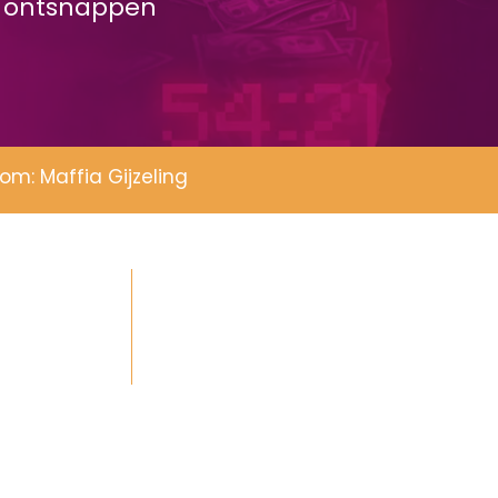
te ontsnappen
om: Maffia Gijzeling
ngels
(excl. btw)
n Nederlands
Vanaf 29,50 per persoon