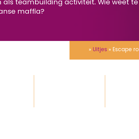
als teambuilding activiteit. Wie weet 
aanse maffia?
»
Uitjes
»
Escape ro
Tijdsduur 1,5 uur
onen
en E
ot 2.500+
Speelbaar i