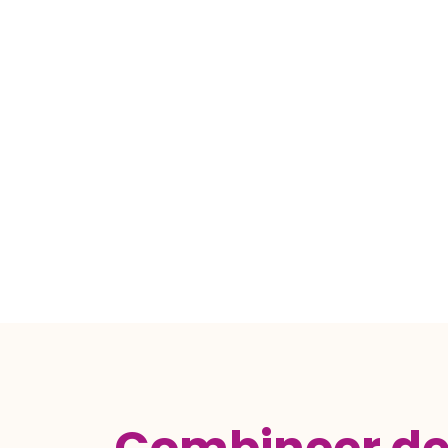
pas echt.
Raadsels
,
codes
en
puzzels
tempo op. Iedereen neemt instinctief e
strateeg, de probleemoplosser. Maar let
genadeloos verder… Alleen door same
koel te houden, kunt u ontsnappen van
Weet uw team 1 miljoen euro aan losg
uw team naar huis met de overwinnin
Maffia Gijzeling-trofee!