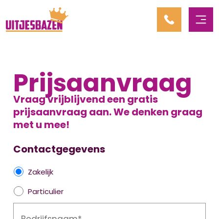
Prijsaanvraag
Vraag vrijblijvend een gratis
prijsaanvraag aan. We denken graag
met u mee!
Contactgegevens
Z
Zakelijk
a
Particulier
k
B
e
e
l