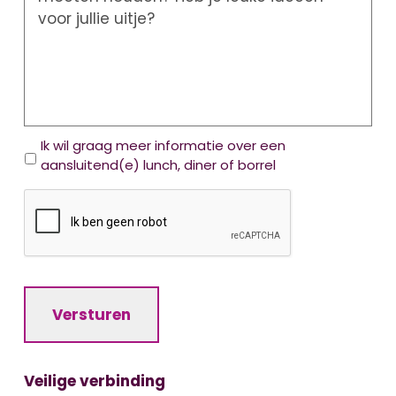
e
u
i
n
i
c
t
h
j
t
e
O
Ik wil graag meer informatie over een
p
aansluitend(e) lunch, diner of borrel
t
C
i
A
e
P
s
T
C
H
Versturen
A
Veilige verbinding