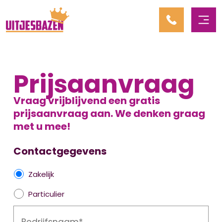
Prijsaanvraag
Vraag vrijblijvend een gratis
prijsaanvraag aan. We denken graag
met u mee!
Contactgegevens
Z
Zakelijk
a
Particulier
k
B
e
e
l