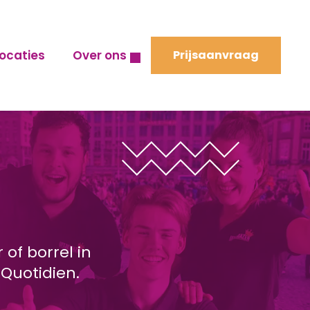
ocaties
Over ons
Prijsaanvraag
 of borrel in
Quotidien.