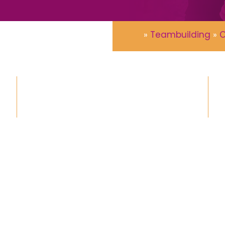
»
Teambuilding
»
O
Lunch, diner of borrel