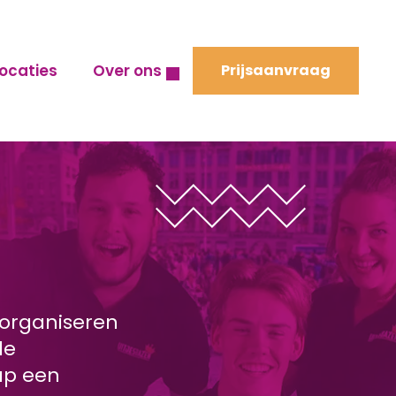
ocaties
Over ons
Prijsaanvraag
 organiseren
de
hap een