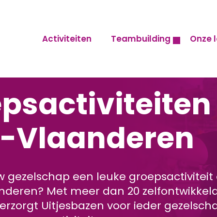
Activiteiten
Teambuilding
Onze l
psactiviteiten
t-Vlaanderen
w gezelschap een leuke groepsactiviteit
nderen? Met meer dan 20 zelfontwikkel
 verzorgt Uitjesbazen voor ieder gezelsc