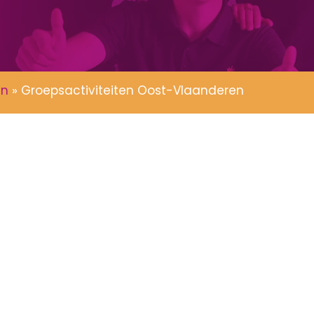
en
»
Groepsactiviteiten Oost-Vlaanderen
0+ Google beoordelingen, 4,8 op 5 sterren