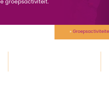
e groepsactiviteit.
»
Groepsactiviteit
Vanaf 5 tot 2.500+ personen
45